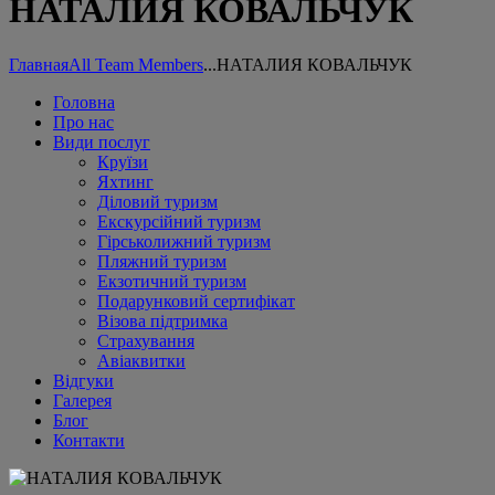
НАТАЛИЯ КОВАЛЬЧУК
Главная
All Team Members
...
НАТАЛИЯ КОВАЛЬЧУК
Головна
Про нас
Види послуг
Круїзи
Яхтинг
Діловий туризм
Екскурсійний туризм
Гірськолижний туризм
Пляжний туризм
Екзотичний туризм
Подарунковий сертифікат
Візова підтримка
Страхування
Авіаквитки
Відгуки
Галерея
Блог
Контакти