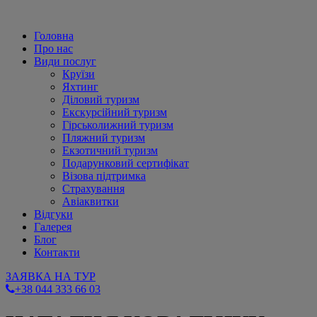
Головна
Про нас
Види послуг
Круїзи
Яхтинг
Діловий туризм
Екскурсійний туризм
Гірськолижний туризм
Пляжний туризм
Екзотичний туризм
Подарунковий сертифікат
Візова підтримка
Страхування
Авіаквитки
Відгуки
Галерея
Блог
Контакти
ЗАЯВКА НА ТУР
+38 044 333 66 03