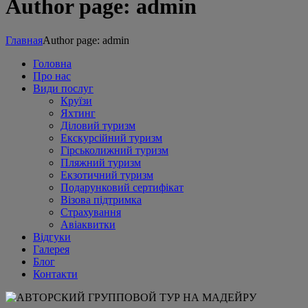
Author page: admin
Главная
Author page: admin
Головна
Про нас
Види послуг
Круїзи
Яхтинг
Діловий туризм
Екскурсійний туризм
Гірськолижний туризм
Пляжний туризм
Екзотичний туризм
Подарунковий сертифікат
Візова підтримка
Страхування
Авіаквитки
Відгуки
Галерея
Блог
Контакти