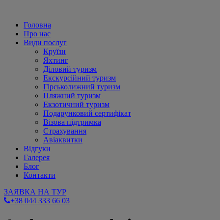
Головна
Про нас
Види послуг
Круїзи
Яхтинг
Діловий туризм
Екскурсійний туризм
Гірськолижний туризм
Пляжний туризм
Екзотичний туризм
Подарунковий сертифікат
Візова підтримка
Страхування
Авіаквитки
Відгуки
Галерея
Блог
Контакти
ЗАЯВКА НА ТУР
+38 044 333 66 03