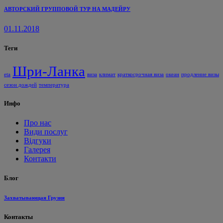
АВТОРСКИЙ ГРУППОВОЙ ТУР НА МАДЕЙРУ
01.11.2018
Теги
Шри-Ланка
eta
виза
климат
краткосрочная виза
океан
продление визы
сезон дождей
температура
Инфо
Про нас
Види послуг
Відгуки
Галерея
Контакти
Блог
Захватывающая Грузия
Контакты