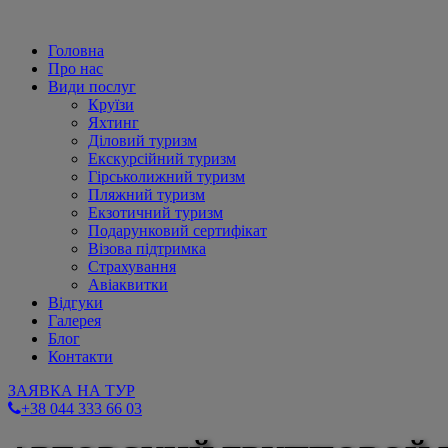
Головна
Про нас
Види послуг
Круїзи
Яхтинг
Діловий туризм
Екскурсійний туризм
Гірськолижний туризм
Пляжний туризм
Екзотичний туризм
Подарунковий сертифікат
Візова підтримка
Страхування
Авіаквитки
Відгуки
Галерея
Блог
Контакти
ЗАЯВКА НА ТУР
+38 044 333 66 03