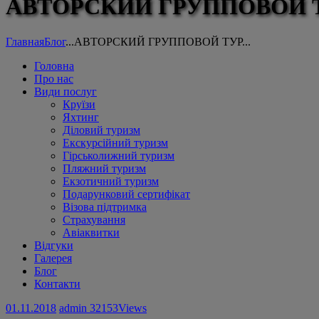
АВТОРСКИЙ ГРУППОВОЙ 
Главная
Блог
...
АВТОРСКИЙ ГРУППОВОЙ ТУР...
Головна
Про нас
Види послуг
Круїзи
Яхтинг
Діловий туризм
Екскурсійний туризм
Гірськолижний туризм
Пляжний туризм
Екзотичний туризм
Подарунковий сертифікат
Візова підтримка
Страхування
Авіаквитки
Відгуки
Галерея
Блог
Контакти
01.11.2018
admin
32153
Views