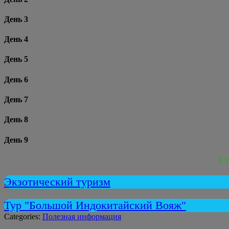
День 3
День 4
День 5
День 6
День 7
День 8
День 9
Ст
Экзотический туризм
Тур "Большой Индокитайский Вояж"
Categories:
Полезная информация