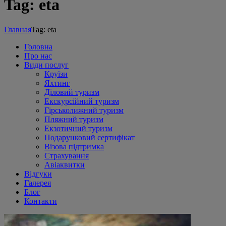
Tag: eta
Главная
Tag: eta
Головна
Про нас
Види послуг
Круїзи
Яхтинг
Діловий туризм
Екскурсійний туризм
Гірськолижний туризм
Пляжний туризм
Екзотичний туризм
Подарунковий сертифікат
Візова підтримка
Страхування
Авіаквитки
Відгуки
Галерея
Блог
Контакти