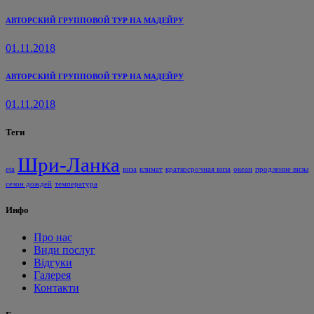
АВТОРСКИЙ ГРУППОВОЙ ТУР НА МАДЕЙРУ
01.11.2018
АВТОРСКИЙ ГРУППОВОЙ ТУР НА МАДЕЙРУ
01.11.2018
Теги
Шри-Ланка
eta
виза
климат
краткосрочная виза
океан
продление визы
сезон дождей
температура
Инфо
Про нас
Види послуг
Відгуки
Галерея
Контакти