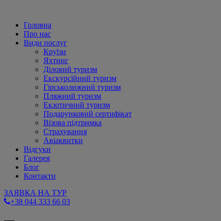
Головна
Про нас
Види послуг
Круїзи
Яхтинг
Діловий туризм
Екскурсійний туризм
Гірськолижний туризм
Пляжний туризм
Екзотичний туризм
Подарунковий сертифікат
Візова підтримка
Страхування
Авіаквитки
Відгуки
Галерея
Блог
Контакти
ЗАЯВКА НА ТУР
+38 044 333 66 03