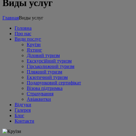
Виды услуг
Главная
Виды услуг
Головна
Про нас
Види послуг
Круїзи
Яхтинг
Діловий туризм
Екскурсійний туризм
Гірськолижний туризм
Пляжний туризм
Екзотичний туризм
Подарунковий сертифікат
Візова підтримка
Страхування
Авіаквитки
Відгуки
Галерея
Блог
Контакти