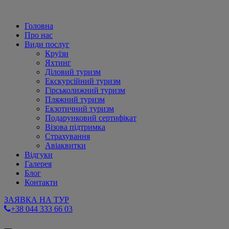
Головна
Про нас
Види послуг
Круїзи
Яхтинг
Діловий туризм
Екскурсійний туризм
Гірськолижний туризм
Пляжний туризм
Екзотичний туризм
Подарунковий сертифікат
Візова підтримка
Страхування
Авіаквитки
Відгуки
Галерея
Блог
Контакти
ЗАЯВКА НА ТУР
+38 044 333 66 03