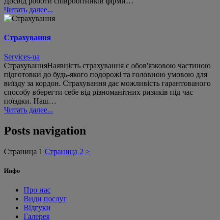
Досвід роботи співробітників фірми…
Читать далее...
Страхування
Services-ua
СтрахуванняНаявність страхування є обов'язковою частиною
підготовки до будь-якого подорожі та головною умовою для
виїзду за кордон. Страхування дає можливість гарантованого
способу вберегти себе від різноманітних ризиків під час
поїздки. Наш…
Читать далее...
Posts navigation
Страница
1
Страница
2
>
Инфо
Про нас
Види послуг
Відгуки
Галерея